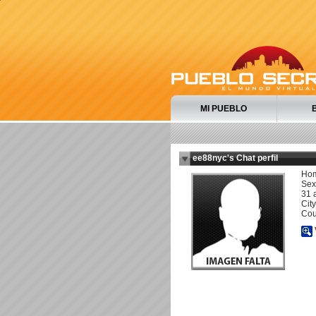
MI PUEBLO
ee88nyc's Chat perfil
Ho
Sexu
31 
City
Cou