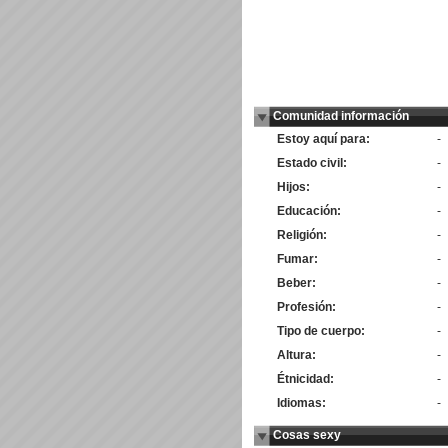
Comunidad información
Estoy aquí para:
-
Estado civil:
-
Hijos:
-
Educación:
-
Religión:
-
Fumar:
-
Beber:
-
Profesión:
-
Tipo de cuerpo:
-
Altura:
-
Étnicidad:
-
Idiomas:
-
Cosas sexy