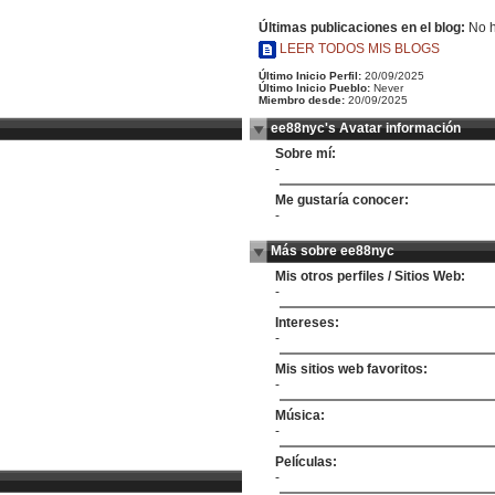
Últimas publicaciones en el blog:
No h
LEER TODOS MIS BLOGS
Último Inicio Perfil:
20/09/2025
Último Inicio Pueblo:
Never
Miembro desde:
20/09/2025
ee88nyc's Avatar información
Sobre mí:
-
Me gustaría conocer:
-
Más sobre ee88nyc
Mis otros perfiles / Sitios Web:
-
Intereses:
-
Mis sitios web favoritos:
-
Música:
-
Películas:
-