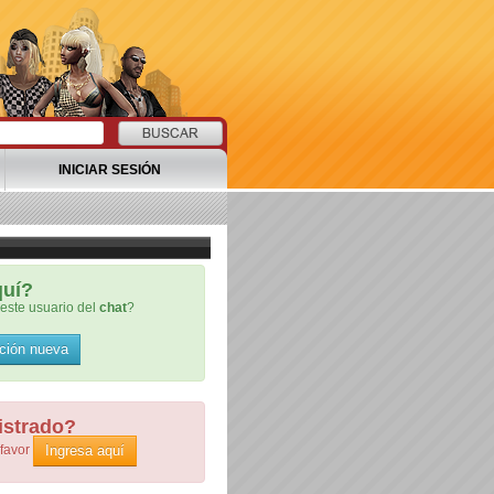
INICIAR SESIÓN
quí?
este usuario del
chat
?
ción nueva
istrado?
Ingresa aquí
 favor