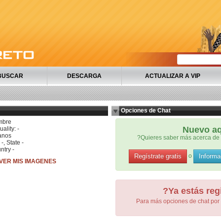
BUSCAR
DESCARGA
ACTUALIZAR A VIP
Opciones de Chat
mbre
Nuevo a
ality: -
anos
?Quieres saber más acerca de 
 -, State -
ntry -
Regístrate gratis
Informa
o
VER MIS IMAGENES
?Ya estás reg
Para más opciones de chat por