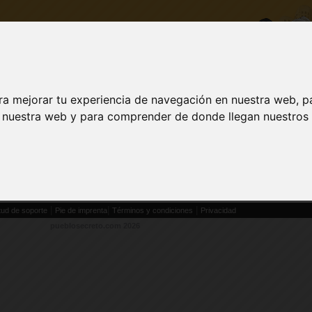
ra mejorar tu experiencia de navegación en nuestra web, p
DESCARGA
ACTUALIZAR A VIP
INICI
n nuestra web y para comprender de donde llegan nuestros v
Ante todo por favor
inicia sesión
.
|
|
|
itud de soporte
Pie de imprenta
Términos y condiciones
Privacidad
pueblosecreto.com
2026