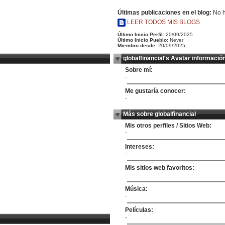
Últimas publicaciones en el blog:
No h
LEER TODOS MIS BLOGS
Último Inicio Perfil:
20/09/2025
Último Inicio Pueblo:
Never
Miembro desde:
20/09/2025
globalfinancial's Avatar informació
Sobre mí:
-
Me gustaría conocer:
-
Más sobre globalfinancial
Mis otros perfiles / Sitios Web:
-
Intereses:
-
Mis sitios web favoritos:
-
Música:
-
Películas:
-