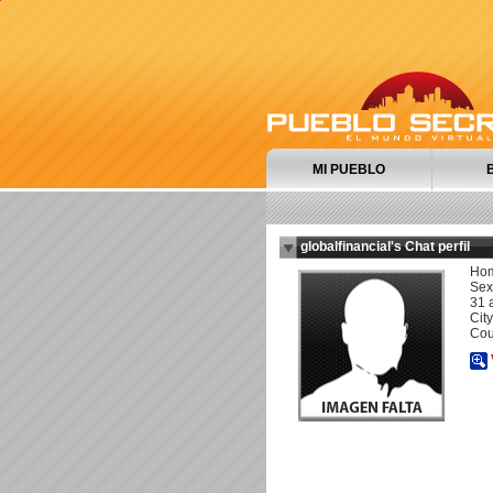
MI PUEBLO
globalfinancial's Chat perfil
Ho
Sexu
31 
City
Cou