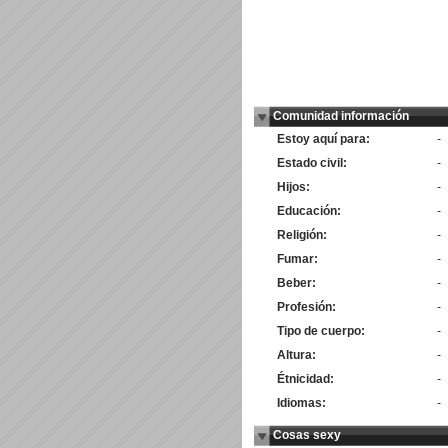
Comunidad información
Estoy aquí para:
-
Estado civil:
-
Hijos:
-
Educación:
-
Religión:
-
Fumar:
-
Beber:
-
Profesión:
-
Tipo de cuerpo:
-
Altura:
-
Étnicidad:
-
Idiomas:
-
Cosas sexy