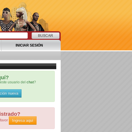
INICIAR SESIÓN
quí?
este usuario del
chat
?
ción nueva
istrado?
Ingresa aquí
 favor