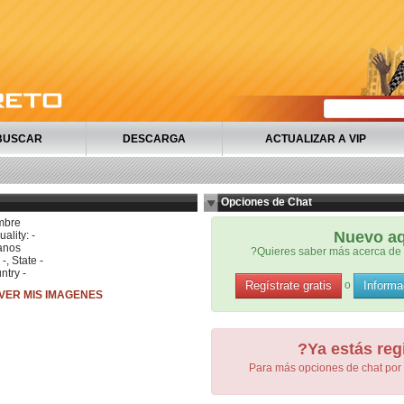
BUSCAR
DESCARGA
ACTUALIZAR A VIP
Opciones de Chat
mbre
Nuevo a
ality: -
anos
?Quieres saber más acerca de 
 -, State -
ntry -
Regístrate gratis
Informa
o
VER MIS IMAGENES
?Ya estás reg
Para más opciones de chat por