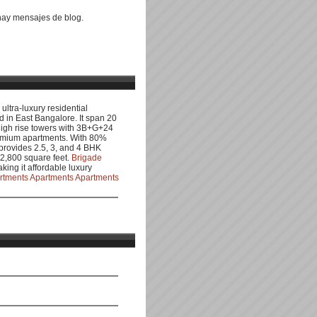
ay mensajes de blog.
ultra-luxury residential
 in East Bangalore. It span 20
high rise towers with 3B+G+24
emium apartments. With 80%
provides 2.5, 3, and 4 BHK
 2,800 square feet.
Brigade
king it affordable luxury
rtments
Apartments
Apartments