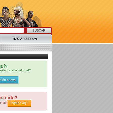
INICIAR SESIÓN
quí?
este usuario del
chat
?
ción nueva
istrado?
Ingresa aquí
 favor