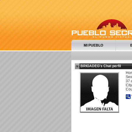
MI PUEBLO
BRIGADEG's Chat perfil
Ho
Sexu
37 
City
Cou