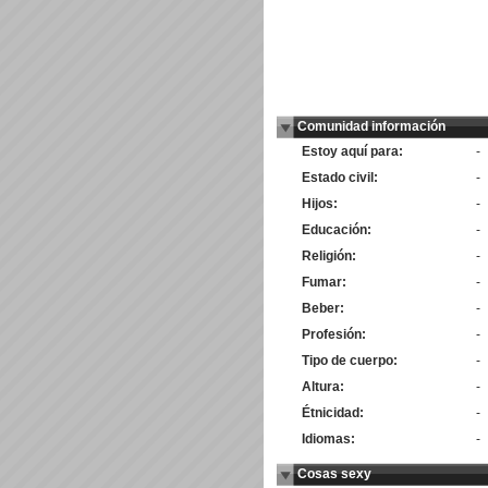
Comunidad información
Estoy aquí para:
-
Estado civil:
-
Hijos:
-
Educación:
-
Religión:
-
Fumar:
-
Beber:
-
Profesión:
-
Tipo de cuerpo:
-
Altura:
-
Étnicidad:
-
Idiomas:
-
Cosas sexy