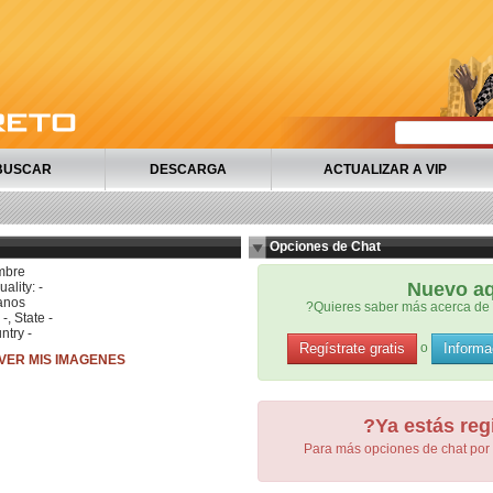
BUSCAR
DESCARGA
ACTUALIZAR A VIP
Opciones de Chat
mbre
Nuevo a
ality: -
anos
?Quieres saber más acerca de 
 -, State -
ntry -
Regístrate gratis
Informa
o
VER MIS IMAGENES
?Ya estás reg
Para más opciones de chat por