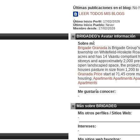
Últimas publicaciones en el blog:
No h
LEER TODOS MIS BLOGS
Último Inicio Perfil:
17/02/2026
Último Inicio Pueblo:
Never
Miembro desde:
17/02/2026
BRIGADEG's Avatar información
Sobre mí:
Brigade Granada
is Brigade Group''s 
township on Whitefield-Hoskote Road
acres and has 14 Vaastu compliant 
storeys and approximately 2,000 pr
open landscaped space, the project 
houses pasture in size from 1,200 to
Granada Price
start at ?1.45 crore ma
housing.
Apartments
Apartments
Apa
Apartments
Me gustaría conocer:
-
Más sobre BRIGADEG
Mis otros perfiles / Sitios Web:
-
Intereses:
-
Mis sitios web favoritos: