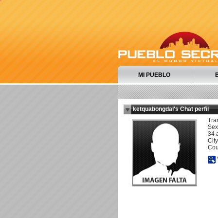
MI PUEBLO
ketquabongdal's Chat perfil
Tra
Sexu
34 
City
Cou