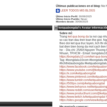
Últimas publicaciones en el blog:
No h
LEER TODOS MIS BLOGS
Último Inicio Perfil:
30/08/2025
Último Inicio Pueblo:
Never
Miembro desde:
30/08/2025
ketquabongdal's Avatar informació
Sobre mí:
Trang
ket qua bong da
la noi cap nh
so cac tran dau tren toan the gioi. 
theo doi ket qua truc tuyen, lich thi d
bat dien bien bong da mot cach tien l
he: - Dia chi: 25/6A Nguyen Thuong
Nhuan, TP.HCM - Email: bongdalu1
https://bongdalu10.com/ket-qua-bon
Tag: #bongdalu10com #bongdalu #
#lichthidaubongda #ketquabongdalu
https://www.facebook.com/ketquabon
https://www.youtube.com/@ketquab
https://x.com/ketquabongdal
https://www.pinterest.com/ketquabon
https://www.tumblr.com/ketquabongd
https://500px.com/p/ketquabongdal
https://www.behance.net/ketquabon
https://www.reddit.com/user/ketquab
https://www.producthunt.com/@ketq
https://www.twitch.tv/ketquabongdal
https://sites.google.com/view/ketqu
Me gustaría conocer: