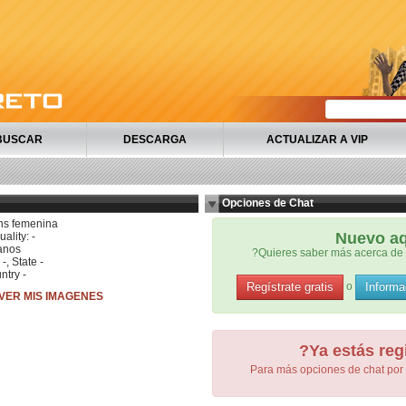
BUSCAR
DESCARGA
ACTUALIZAR A VIP
Opciones de Chat
ns femenina
Nuevo a
ality: -
anos
?Quieres saber más acerca de 
 -, State -
ntry -
Regístrate gratis
Informa
o
VER MIS IMAGENES
?Ya estás reg
Para más opciones de chat por