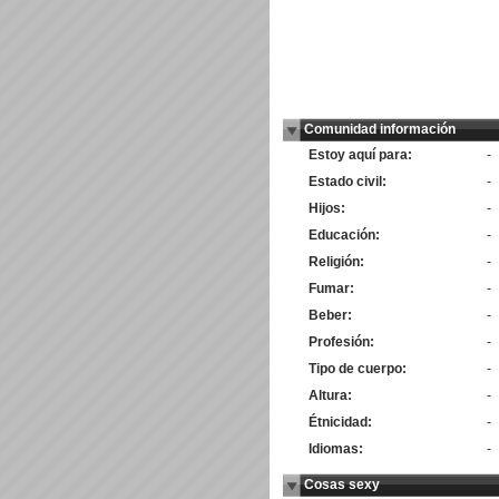
Comunidad información
Estoy aquí para:
-
Estado civil:
-
Hijos:
-
Educación:
-
Religión:
-
Fumar:
-
Beber:
-
Profesión:
-
Tipo de cuerpo:
-
Altura:
-
Étnicidad:
-
Idiomas:
-
Cosas sexy