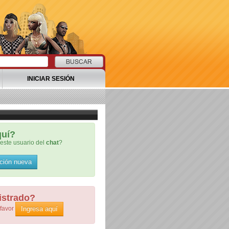
INICIAR SESIÓN
quí?
este usuario del
chat
?
ción nueva
istrado?
Ingresa aquí
 favor