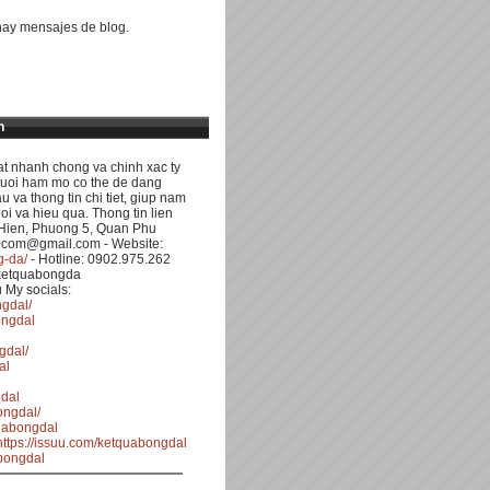
ay mensajes de blog.
n
at nhanh chong va chinh xac ty
Nguoi ham mo co the de dang
au va thong tin chi tiet, giup nam
oi va hieu qua. Thong tin lien
 Hien, Phuong 5, Quan Phu
0com@gmail.com - Website:
g-da/
- Hotline: 0902.975.262
ketquabongda
 My socials:
gdal/
ongdal
gdal/
al
gdal
ongdal/
uabongdal
https://issuu.com/ketquabongdal
abongdal