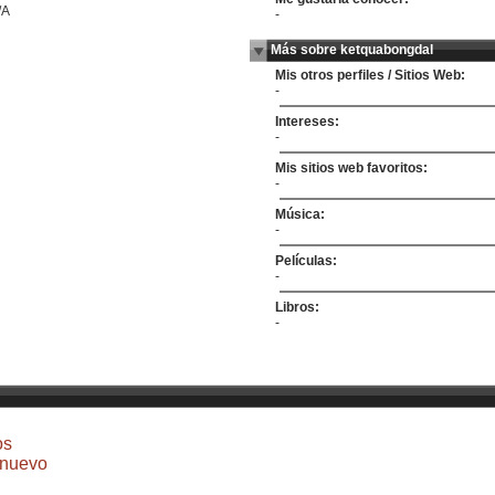
/A
-
Más sobre ketquabongdal
Mis otros perfiles / Sitios Web:
-
Intereses:
-
Mis sitios web favoritos:
-
Música:
-
Películas:
-
Libros:
-
os
 nuevo