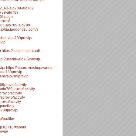
652163-alo789-alo789
lo789-alo789
906.page
rovip/
2185-alo789-alo789
ps://qa.laodongzu.com/?
mbers/alo789provip/
ovip
p
https://decidim.pontault-
mpl?userid=alo789provip
ip/
https://muare.vn/shop/vanna-
/alo789provip
izens/alo789provip
89provip/activity
s/alo789provip/activity
rovip/activity
9provip/activity
rovip/activity
p/activity
o789provip/
/profile/
vip.82710/#about
ovip/