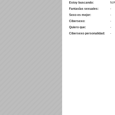
Estoy buscando:
N/
Fantasías sexuales:
-
Sexo es mejor:
-
Cibersexo:
-
Quiero que:
-
Cibersexo personalidad:
-