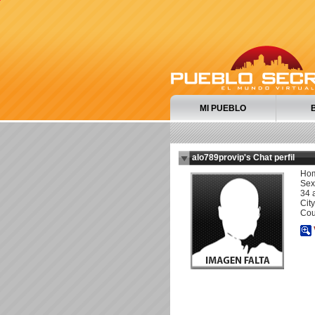
MI PUEBLO
alo789provip's Chat perfil
Ho
Sexu
34 
City
Cou