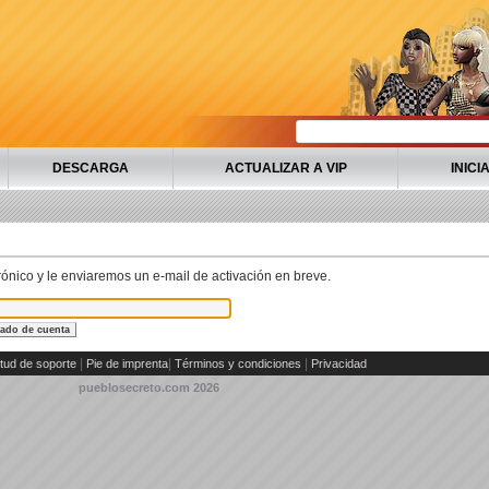
DESCARGA
ACTUALIZAR A VIP
INICI
trónico y le enviaremos un e-mail de activación en breve.
|
|
|
itud de soporte
Pie de imprenta
Términos y condiciones
Privacidad
pueblosecreto.com
2026