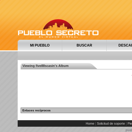
MI PUEBLO
BUSCAR
DESCA
Viewing five88scasin's Album
Enlaces recíprocos
|
|
Home
Solicitud de soporte
Pie
pue