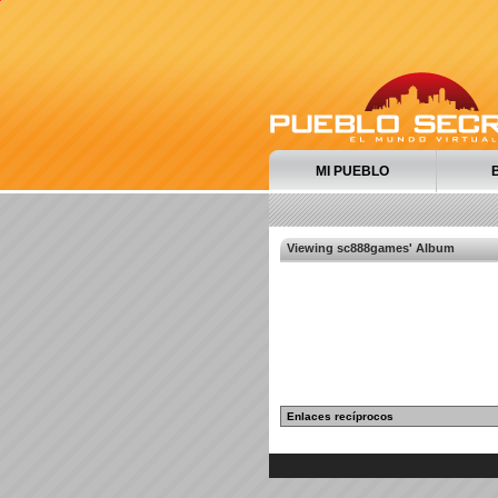
MI PUEBLO
Viewing sc888games' Album
Enlaces recíprocos