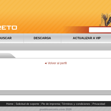
BUSCAR
DESCARGA
ACTUALIZAR A VIP
◄ Volver al perfil
|
|
|
|
Home
Solicitud de soporte
Pie de imprenta
Términos y condiciones
Privacidad
pueblosecreto.com
2026