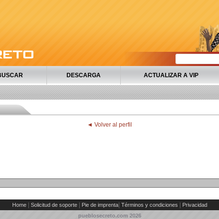
BUSCAR
DESCARGA
ACTUALIZAR A VIP
◄ Volver al perfil
|
|
|
|
Home
Solicitud de soporte
Pie de imprenta
Términos y condiciones
Privacidad
pueblosecreto.com
2026