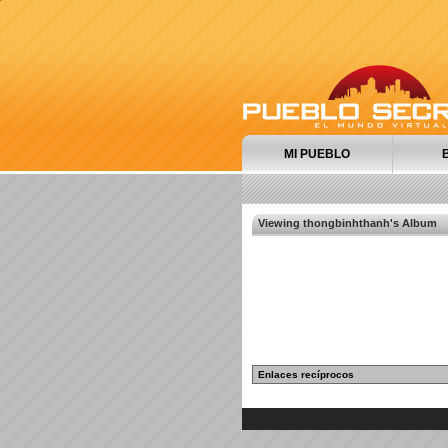
MI PUEBLO
Viewing thongbinhthanh's Album
Enlaces recíprocos