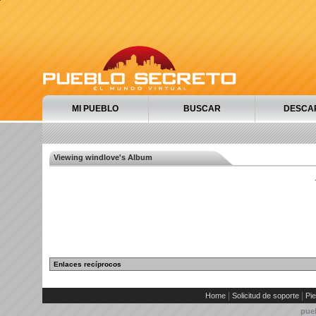
MI PUEBLO
BUSCAR
DESCA
Viewing windlove's Album
Enlaces recíprocos
|
|
Home
Solicitud de soporte
Pie
pue