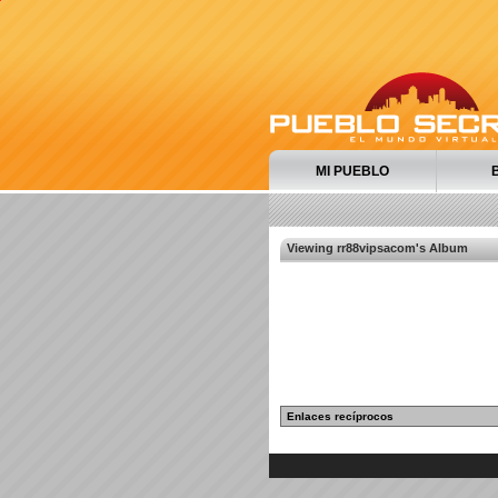
MI PUEBLO
Viewing rr88vipsacom's Album
Enlaces recíprocos