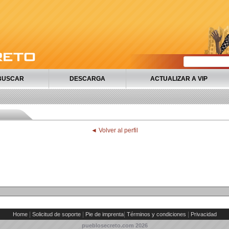
BUSCAR
DESCARGA
ACTUALIZAR A VIP
◄ Volver al perfil
|
|
|
|
Home
Solicitud de soporte
Pie de imprenta
Términos y condiciones
Privacidad
pueblosecreto.com
2026