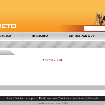
BUSCAR
DESCARGA
ACTUALIZAR A VIP
◄ Volver al perfil
|
|
|
|
Home
Solicitud de soporte
Pie de imprenta
Términos y condiciones
Privacidad
pueblosecreto.com
2026