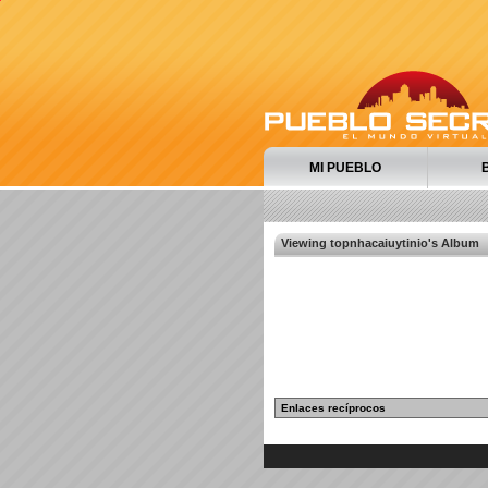
MI PUEBLO
Viewing topnhacaiuytinio's Album
Enlaces recíprocos