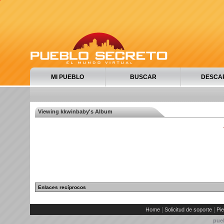
MI PUEBLO
BUSCAR
DESCA
Viewing kkwinbaby's Album
Enlaces recíprocos
|
|
Home
Solicitud de soporte
Pie
pue