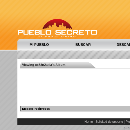
MI PUEBLO
BUSCAR
DESCA
Viewing xx88n2asia's Album
Enlaces recíprocos
|
|
Home
Solicitud de soporte
Pie
pue