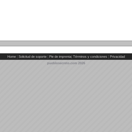
|
|
|
|
Home
Solicitud de soporte
Pie de imprenta
Términos y condiciones
Privacidad
pueblosecreto.com
2026