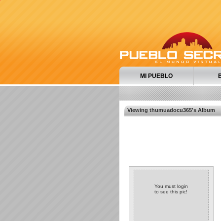
MI PUEBLO
Viewing thumuadocu365's Album
You must login
to see this pic!