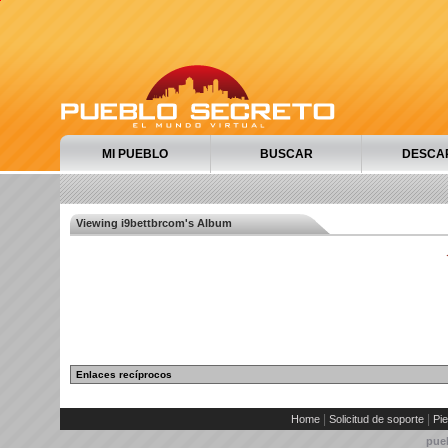
MI PUEBLO
BUSCAR
DESCA
Viewing i9bettbrcom's Album
Enlaces recíprocos
|
|
Home
Solicitud de soporte
Pie
pue