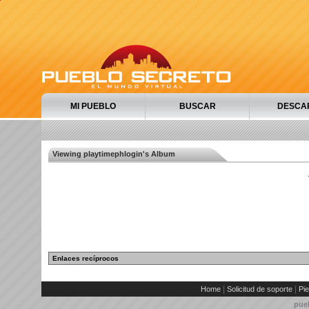
MI PUEBLO
BUSCAR
DESCA
Viewing playtimephlogin's Album
Enlaces recíprocos
|
|
Home
Solicitud de soporte
Pie
pue