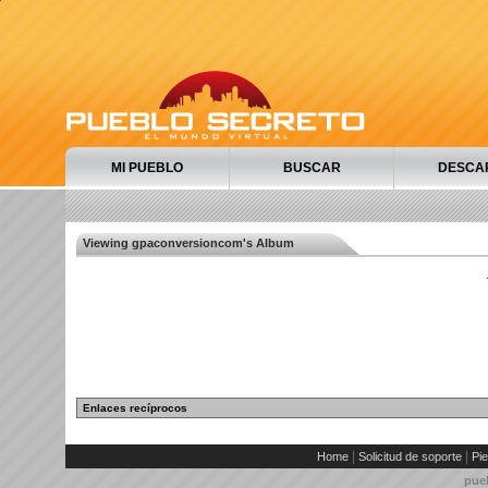
MI PUEBLO
BUSCAR
DESCA
Viewing gpaconversioncom's Album
Enlaces recíprocos
|
|
Home
Solicitud de soporte
Pie
pue