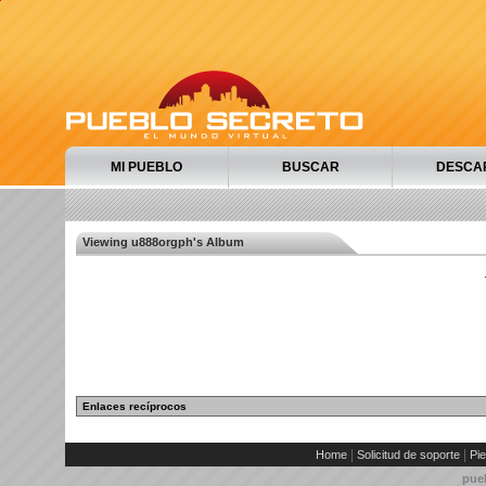
MI PUEBLO
BUSCAR
DESCA
Viewing u888orgph's Album
Enlaces recíprocos
|
|
Home
Solicitud de soporte
Pie
pue