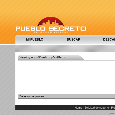
MI PUEBLO
BUSCAR
DESCA
Viewing nohu90nohutop's Album
Enlaces recíprocos
|
|
Home
Solicitud de soporte
Pie
pue