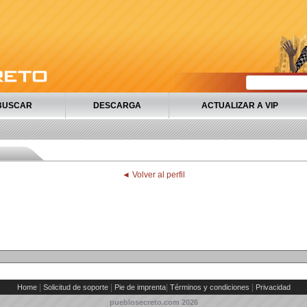
BUSCAR
DESCARGA
ACTUALIZAR A VIP
◄ Volver al perfil
|
|
|
|
Home
Solicitud de soporte
Pie de imprenta
Términos y condiciones
Privacidad
pueblosecreto.com
2026