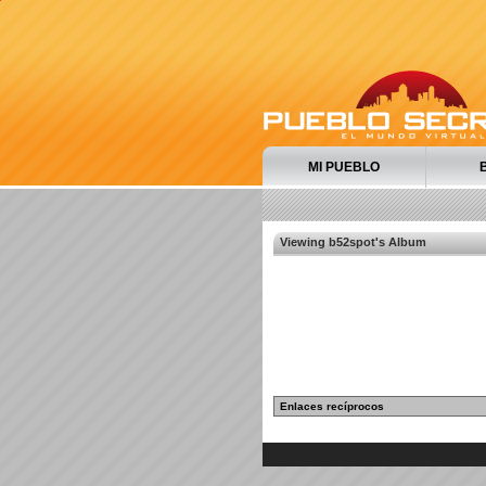
MI PUEBLO
Viewing b52spot's Album
Enlaces recíprocos