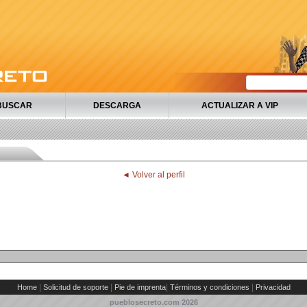
BUSCAR
DESCARGA
ACTUALIZAR A VIP
◄ Volver al perfil
|
|
|
|
Home
Solicitud de soporte
Pie de imprenta
Términos y condiciones
Privacidad
pueblosecreto.com
2026