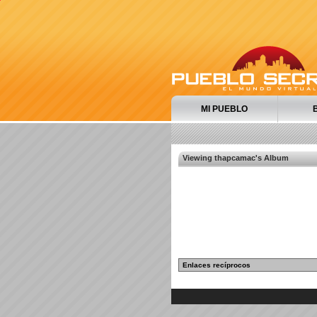
MI PUEBLO
Viewing thapcamac's Album
Enlaces recíprocos