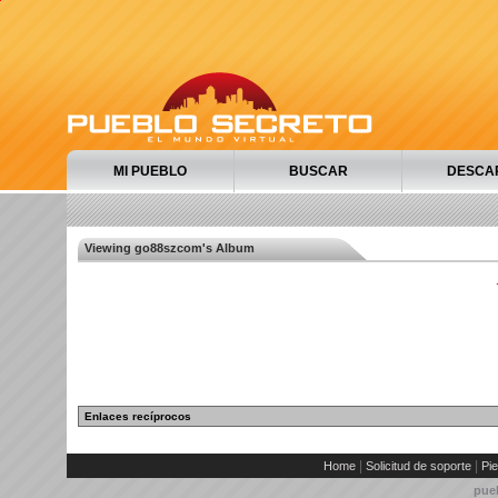
MI PUEBLO
BUSCAR
DESCA
Viewing go88szcom's Album
Enlaces recíprocos
|
|
Home
Solicitud de soporte
Pie
pue