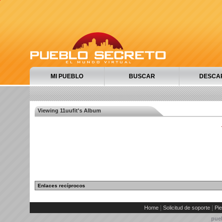
MI PUEBLO
BUSCAR
DESCA
Viewing 11uufit's Album
Enlaces recíprocos
|
|
Home
Solicitud de soporte
Pie
pue