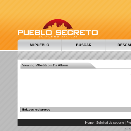
MI PUEBLO
BUSCAR
DESCA
Viewing v9betitcom1's Album
Enlaces recíprocos
|
|
Home
Solicitud de soporte
Pie
pue