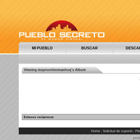
MI PUEBLO
BUSCAR
DESCA
Viewing maynontienmanhuq's Album
Enlaces recíprocos
|
|
Home
Solicitud de soporte
Pie
pue