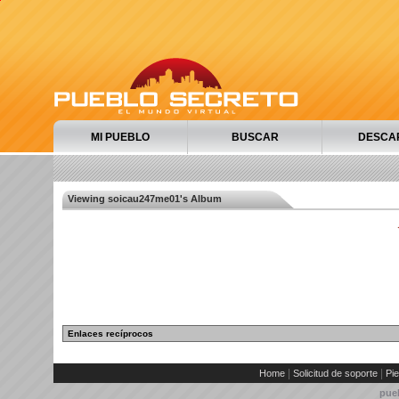
MI PUEBLO
BUSCAR
DESCA
Viewing soicau247me01's Album
Enlaces recíprocos
|
|
Home
Solicitud de soporte
Pie
pue