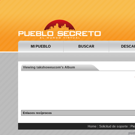
MI PUEBLO
BUSCAR
DESCA
Viewing takshoweucom's Album
Enlaces recíprocos
|
|
Home
Solicitud de soporte
Pie
pue