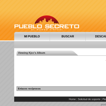
MI PUEBLO
BUSCAR
DESCA
Viewing Kjcc's Album
Enlaces recíprocos
|
|
Home
Solicitud de soporte
Pie
pue