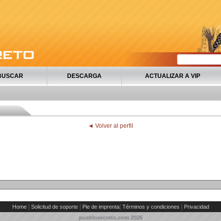
BUSCAR
DESCARGA
ACTUALIZAR A VIP
◄ Volver al perfil
|
|
|
|
Home
Solicitud de soporte
Pie de imprenta
Términos y condiciones
Privacidad
pueblosecreto.com
2026