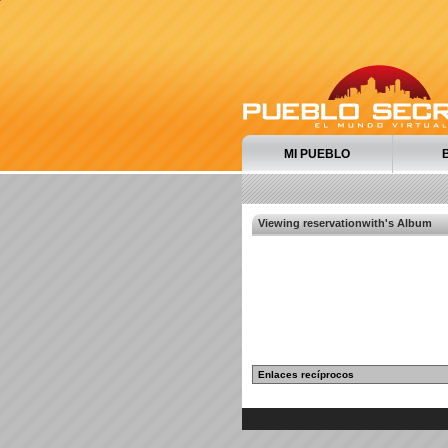
MI PUEBLO
Viewing reservationwith's Album
Enlaces recíprocos