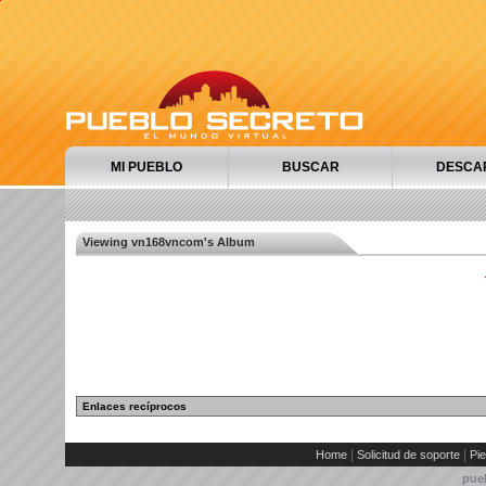
MI PUEBLO
BUSCAR
DESCA
Viewing vn168vncom's Album
Enlaces recíprocos
|
|
Home
Solicitud de soporte
Pie
pue