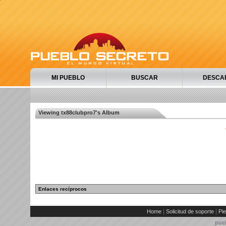
MI PUEBLO
BUSCAR
DESCA
Viewing tx88clubpro7's Album
Enlaces recíprocos
|
|
Home
Solicitud de soporte
Pie
pue