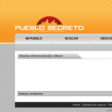
MI PUEBLO
BUSCAR
DESCA
Viewing oliveronealss2g's Album
Enlaces recíprocos
|
|
Home
Solicitud de soporte
Pie
pue