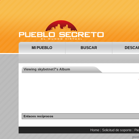
MI PUEBLO
BUSCAR
DESCA
Viewing skybetnet7's Album
Enlaces recíprocos
|
|
Home
Solicitud de soporte
Pie
pue