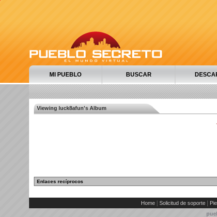
MI PUEBLO
BUSCAR
DESCA
Viewing luck8afun's Album
Enlaces recíprocos
|
|
Home
Solicitud de soporte
Pie
pue