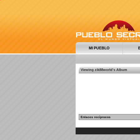
MI PUEBLO
Viewing zik88world's Album
Enlaces recíprocos