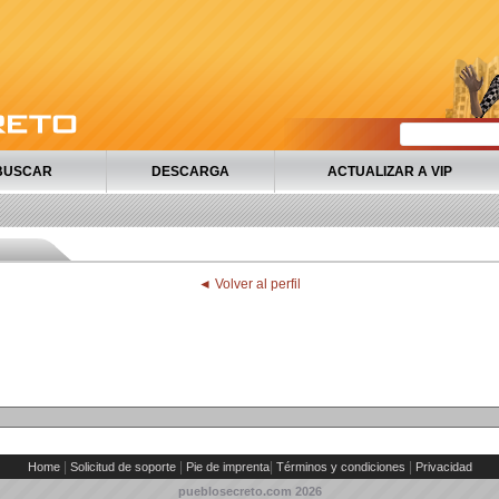
BUSCAR
DESCARGA
ACTUALIZAR A VIP
◄ Volver al perfil
|
|
|
|
Home
Solicitud de soporte
Pie de imprenta
Términos y condiciones
Privacidad
pueblosecreto.com
2026