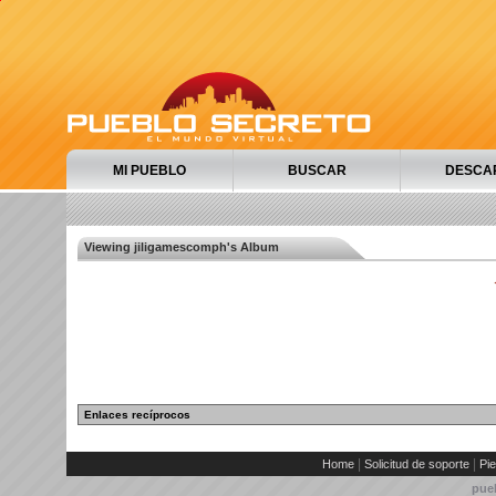
MI PUEBLO
BUSCAR
DESCA
Viewing jiligamescomph's Album
Enlaces recíprocos
|
|
Home
Solicitud de soporte
Pie
pue