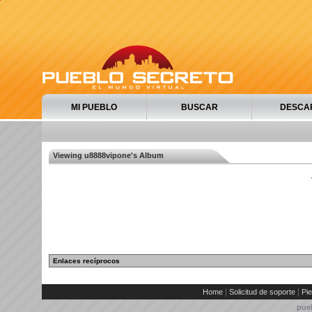
MI PUEBLO
BUSCAR
DESCA
Viewing u8888vipone's Album
Enlaces recíprocos
|
|
Home
Solicitud de soporte
Pie
pue