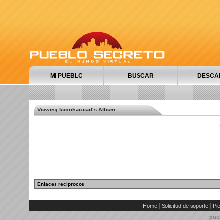
MI PUEBLO
BUSCAR
DESCA
Viewing keonhacaiad's Album
Enlaces recíprocos
|
|
Home
Solicitud de soporte
Pie
pue