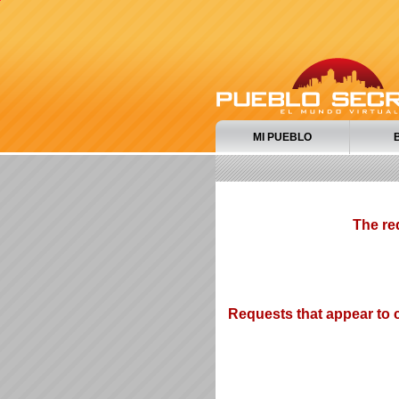
MI PUEBLO
The re
Requests that appear to c