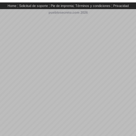
|
|
|
|
Home
Solicitud de soporte
Pie de imprenta
Términos y condiciones
Privacidad
pueblosecreto.com
2026