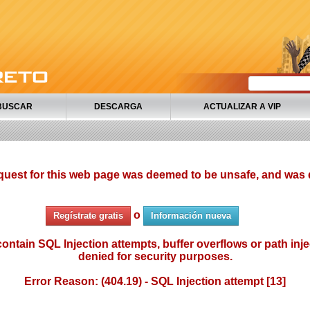
BUSCAR
DESCARGA
ACTUALIZAR A VIP
quest for this web page was deemed to be unsafe, and was 
o
Regístrate gratis
Información nueva
ontain SQL Injection attempts, buffer overflows or path injec
denied for security purposes.
Error Reason: (404.19) - SQL Injection attempt [13]