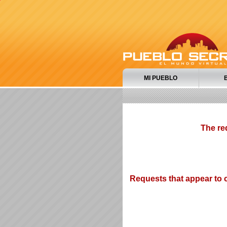
MI PUEBLO
The re
Requests that appear to c