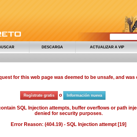
BUSCAR
DESCARGA
ACTUALIZAR A VIP
quest for this web page was deemed to be unsafe, and was 
o
Regístrate gratis
Información nueva
ontain SQL Injection attempts, buffer overflows or path injec
denied for security purposes.
Error Reason: (404.19) - SQL Injection attempt [19]