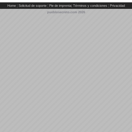
|
|
|
|
Home
Solicitud de soporte
Pie de imprenta
Términos y condiciones
Privacidad
pueblosecreto.com
2026