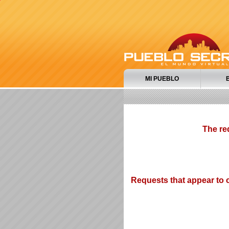
MI PUEBLO
The re
Requests that appear to c