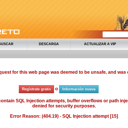
BUSCAR
DESCARGA
ACTUALIZAR A VIP
quest for this web page was deemed to be unsafe, and was 
o
Regístrate gratis
Información nueva
ontain SQL Injection attempts, buffer overflows or path injec
denied for security purposes.
Error Reason: (404.19) - SQL Injection attempt [15]