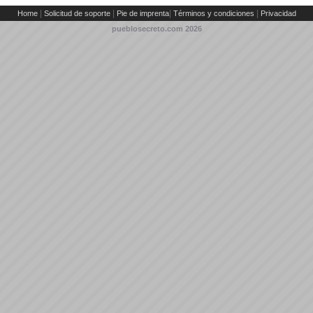
|
|
|
|
Home
Solicitud de soporte
Pie de imprenta
Términos y condiciones
Privacidad
pueblosecreto.com
2026