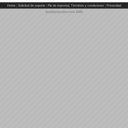
|
|
|
|
Home
Solicitud de soporte
Pie de imprenta
Términos y condiciones
Privacidad
pueblosecreto.com
2026