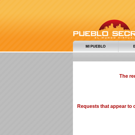
MI PUEBLO
The re
Requests that appear to c