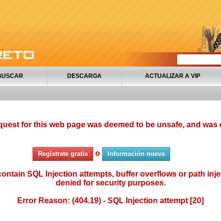
BUSCAR
DESCARGA
ACTUALIZAR A VIP
quest for this web page was deemed to be unsafe, and was 
o
Regístrate gratis
Información nueva
ontain SQL Injection attempts, buffer overflows or path injec
denied for security purposes.
Error Reason: (404.19) - SQL Injection attempt [20]