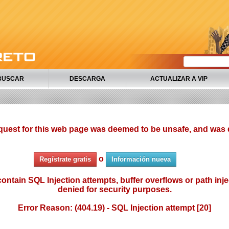
BUSCAR
DESCARGA
ACTUALIZAR A VIP
quest for this web page was deemed to be unsafe, and was 
o
Regístrate gratis
Información nueva
ontain SQL Injection attempts, buffer overflows or path injec
denied for security purposes.
Error Reason: (404.19) - SQL Injection attempt [20]