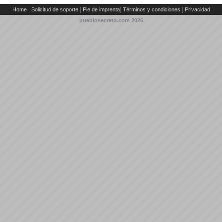
|
|
|
|
Home
Solicitud de soporte
Pie de imprenta
Términos y condiciones
Privacidad
pueblosecreto.com
2026