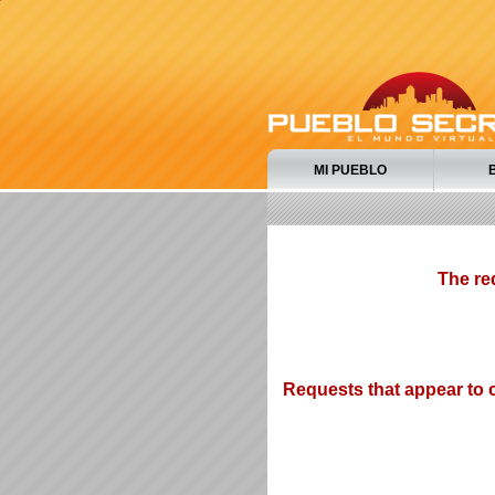
MI PUEBLO
The re
Requests that appear to c