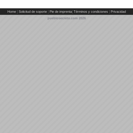
|
|
|
|
Home
Solicitud de soporte
Pie de imprenta
Términos y condiciones
Privacidad
pueblosecreto.com
2026