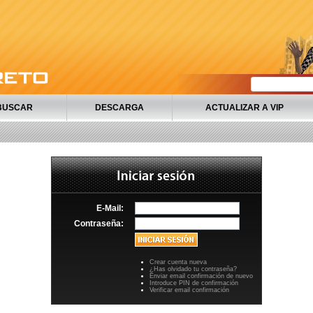
BUSCAR
DESCARGA
ACTUALIZAR A VIP
E-Mail:
Contraseña:
Crear cuenta nueva
¿Has olvidado tu contraseña?
Enviar email confirmación de nuevo
Introduce PIN de confirmación
Verificar email confirmación