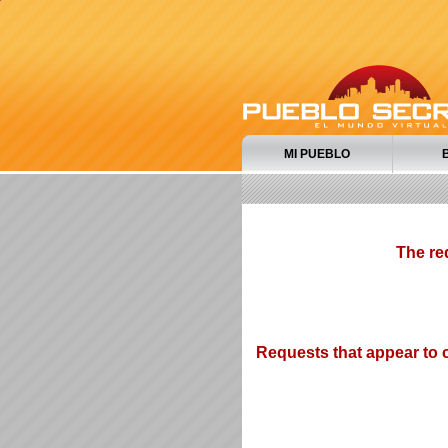
MI PUEBLO
The re
Requests that appear to c