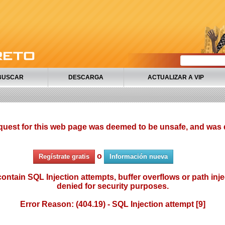
BUSCAR
DESCARGA
ACTUALIZAR A VIP
quest for this web page was deemed to be unsafe, and was 
o
Regístrate gratis
Información nueva
ontain SQL Injection attempts, buffer overflows or path injec
denied for security purposes.
Error Reason: (404.19) - SQL Injection attempt [9]