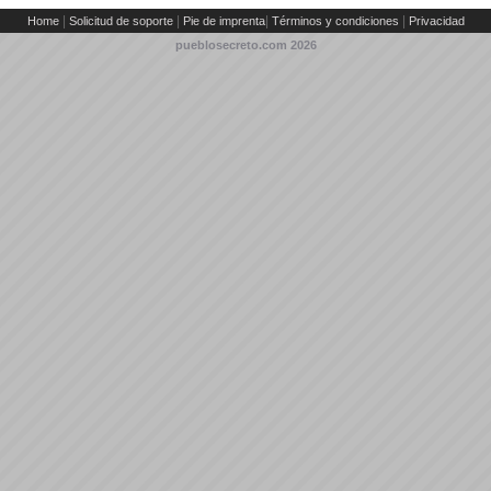
|
|
|
|
Home
Solicitud de soporte
Pie de imprenta
Términos y condiciones
Privacidad
pueblosecreto.com
2026