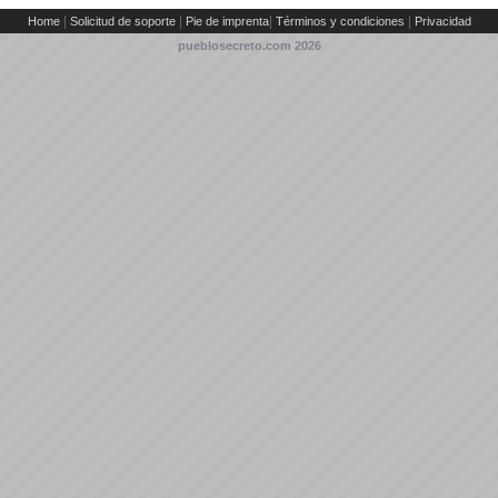
|
|
|
|
Home
Solicitud de soporte
Pie de imprenta
Términos y condiciones
Privacidad
pueblosecreto.com
2026