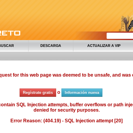
BUSCAR
DESCARGA
ACTUALIZAR A VIP
quest for this web page was deemed to be unsafe, and was 
o
Regístrate gratis
Información nueva
ontain SQL Injection attempts, buffer overflows or path injec
denied for security purposes.
Error Reason: (404.19) - SQL Injection attempt [20]