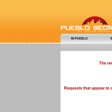
MI PUEBLO
The re
Requests that appear to c