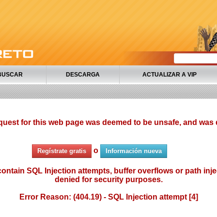
BUSCAR
DESCARGA
ACTUALIZAR A VIP
quest for this web page was deemed to be unsafe, and was 
o
Regístrate gratis
Información nueva
ontain SQL Injection attempts, buffer overflows or path injec
denied for security purposes.
Error Reason: (404.19) - SQL Injection attempt [4]