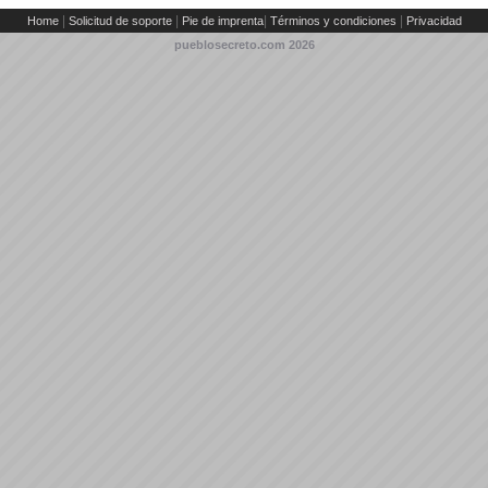
|
|
|
|
Home
Solicitud de soporte
Pie de imprenta
Términos y condiciones
Privacidad
pueblosecreto.com
2026