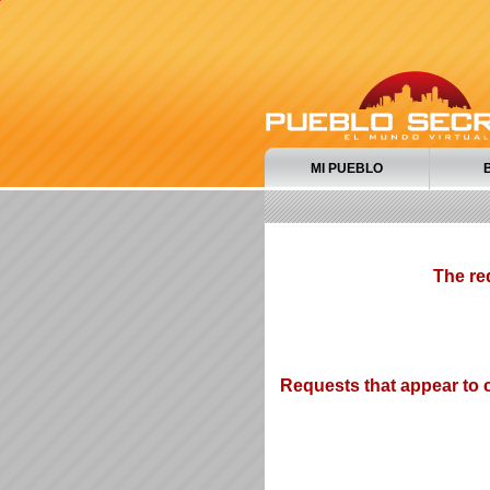
MI PUEBLO
The re
Requests that appear to c