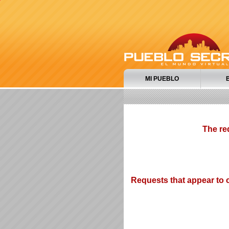
MI PUEBLO
The re
Requests that appear to c