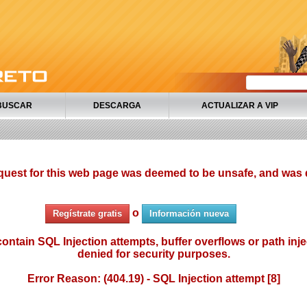
BUSCAR
DESCARGA
ACTUALIZAR A VIP
quest for this web page was deemed to be unsafe, and was 
o
Regístrate gratis
Información nueva
ontain SQL Injection attempts, buffer overflows or path injec
denied for security purposes.
Error Reason: (404.19) - SQL Injection attempt [8]