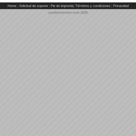
|
|
|
|
Home
Solicitud de soporte
Pie de imprenta
Términos y condiciones
Privacidad
pueblosecreto.com
2026